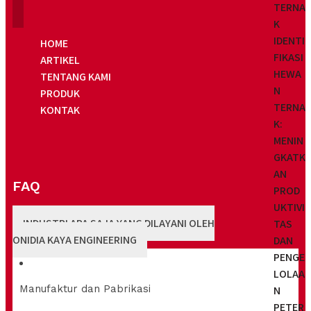
TERNA
K
IDENTI
HOME
FIKASI
ARTIKEL
HEWA
TENTANG KAMI
N
PRODUK
TERNA
KONTAK
K:
MENIN
GKATK
AN
FAQ
PROD
UKTIVI
INDUSTRI APA SAJA YANG DILAYANI OLEH
TAS
ONIDIA KAYA ENGINEERING
DAN
PENGE
LOLAA
Manufaktur dan Pabrikasi
N
PETER