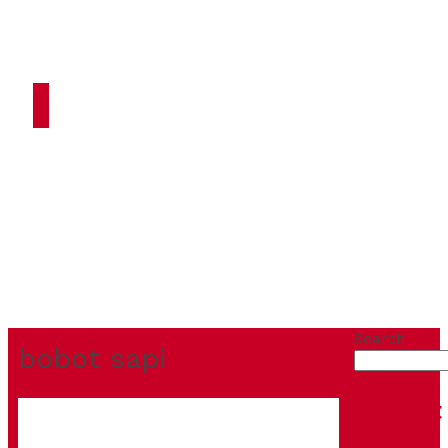
HOME
ARTIKEL
TENTANG
KAMI
PRODUK
KONTAK
Search
bobot sapi
Recent
Posts