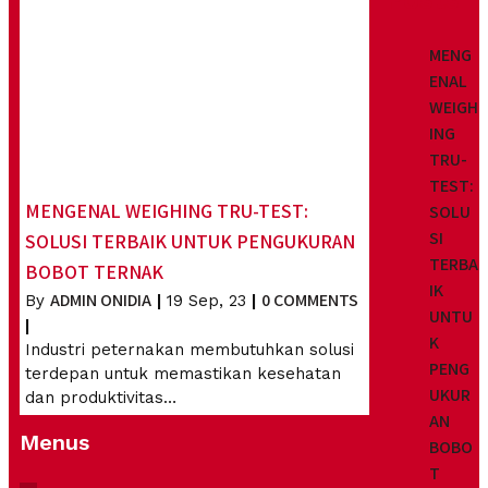
MENG
ENAL
WEIGH
ING
TRU-
TEST:
MENGENAL WEIGHING TRU-TEST:
SOLU
SI
SOLUSI TERBAIK UNTUK PENGUKURAN
TERBA
BOBOT TERNAK
IK
ADMIN ONIDIA
0 COMMENTS
By
|
19
Sep, 23
|
UNTU
|
K
Industri peternakan membutuhkan solusi
PENG
terdepan untuk memastikan kesehatan
UKUR
dan produktivitas…
AN
Menus
BOBO
T