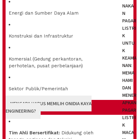
NAKA
N
Energi dan Sumber Daya Alam
PAGAR
LISTRI
K
Konstruksi dan Infrastruktur
UNTU
K
KEAMA
Komersial (Gedung perkantoran,
NAN:
perhotelan, pusat perbelanjaan)
MEMA
HAMI
DAN
Sektor Publik/Pemerintah
MENER
APKAN
MENGAPA HARUS MEMILIH ONIDIA KAYA
PAGAR
ENGINEERING?
LISTRI
K
MACA
Tim Ahli Bersertifikat:
Didukung oleh