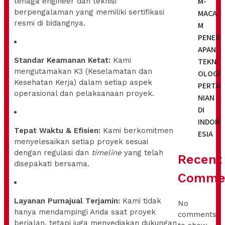
M-
tenaga engineer dan teknisi
berpengalaman yang memiliki sertifikasi
MACA
resmi di bidangnya.
M
PENER
APAN
Standar Keamanan Ketat:
Kami
TEKN
mengutamakan K3 (Keselamatan dan
OLOGI
Kesehatan Kerja) dalam setiap aspek
PERTA
operasional dan pelaksanaan proyek.
NIAN
DI
INDON
Tepat Waktu & Efisien:
Kami berkomitmen
ESIA
menyelesaikan setiap proyek sesuai
dengan regulasi dan
timeline
yang telah
Recent
disepakati bersama.
Comme
Layanan Purnajual Terjamin:
Kami tidak
No
hanya mendampingi Anda saat proyek
comments
berjalan, tetapi juga menyediakan dukungan