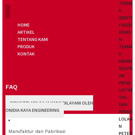
TERNA
K
IDENTI
FIKASI
HOME
HEWA
ARTIKEL
N
TENTANG KAMI
TERNA
PRODUK
K:
KONTAK
MENIN
GKATK
AN
PROD
FAQ
UKTIVI
TAS
INDUSTRI APA SAJA YANG DILAYANI OLEH
DAN
ONIDIA KAYA ENGINEERING
PENGE
LOLAA
N
Manufaktur dan Pabrikasi
PETER