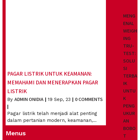
MENG
ENAL
WEIGH
ING
TRU-
TEST:
SOLU
SI
PAGAR LISTRIK UNTUK KEAMANAN:
TERBA
MEMAHAMI DAN MENERAPKAN PAGAR
IK
UNTU
LISTRIK
K
ADMIN ONIDIA
0 COMMENTS
By
|
19
Sep, 23
|
PENG
|
UKUR
Pagar listrik telah menjadi alat penting
AN
dalam pertanian modern, keamanan,…
BOBO
Menus
T