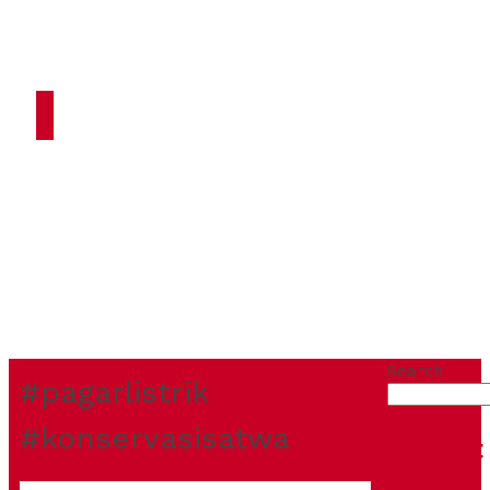
HOME
ARTIKEL
TENTANG
KAMI
PRODUK
KONTAK
Search
#pagarlistrik
#konservasisatwa
Recent
Posts