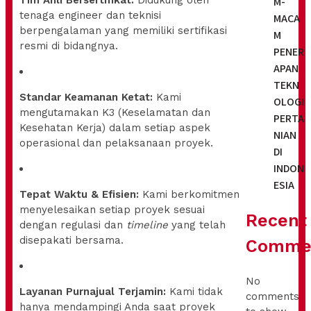
M-
tenaga engineer dan teknisi
MACA
berpengalaman yang memiliki sertifikasi
M
resmi di bidangnya.
PENER
APAN
TEKN
Standar Keamanan Ketat:
Kami
OLOGI
mengutamakan K3 (Keselamatan dan
PERTA
Kesehatan Kerja) dalam setiap aspek
NIAN
operasional dan pelaksanaan proyek.
DI
INDON
ESIA
Tepat Waktu & Efisien:
Kami berkomitmen
menyelesaikan setiap proyek sesuai
Recent
dengan regulasi dan
timeline
yang telah
disepakati bersama.
Comme
No
Layanan Purnajual Terjamin:
Kami tidak
comments
hanya mendampingi Anda saat proyek