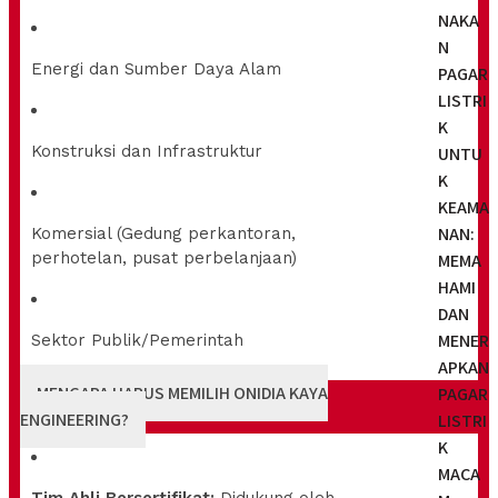
NAKA
N
Energi dan Sumber Daya Alam
PAGAR
LISTRI
K
Konstruksi dan Infrastruktur
UNTU
K
KEAMA
NAN:
Komersial (Gedung perkantoran,
perhotelan, pusat perbelanjaan)
MEMA
HAMI
DAN
MENER
Sektor Publik/Pemerintah
APKAN
MENGAPA HARUS MEMILIH ONIDIA KAYA
PAGAR
ENGINEERING?
LISTRI
K
MACA
Tim Ahli Bersertifikat:
Didukung oleh